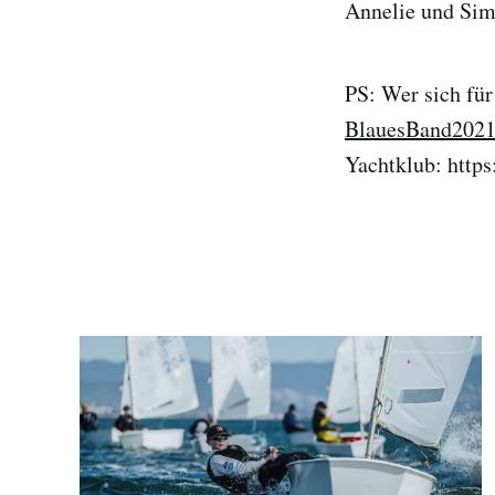
Annelie und Si
PS: Wer sich für
BlauesBand202
Yachtklub: http