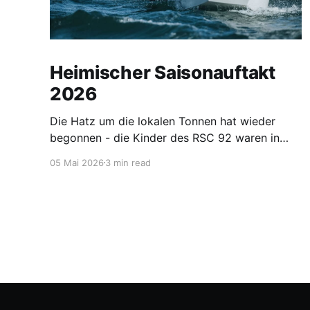
Heimischer Saisonauftakt
2026
Die Hatz um die lokalen Tonnen hat wieder
begonnen - die Kinder des RSC 92 waren in
Berlin, am Wittensee, in Ribnitz, Hohen Viecheln,
05 Mai 2026
3 min read
auf der Warnow und in Warnemünde unterwegs.