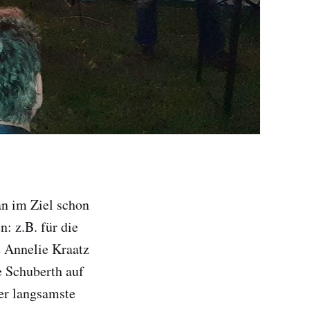
an im Ziel schon
: z.B. für die
2 Annelie Kraatz
e Schuberth auf
er langsamste