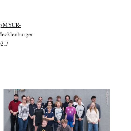
org/MYCR-
 Mecklenburger
021/