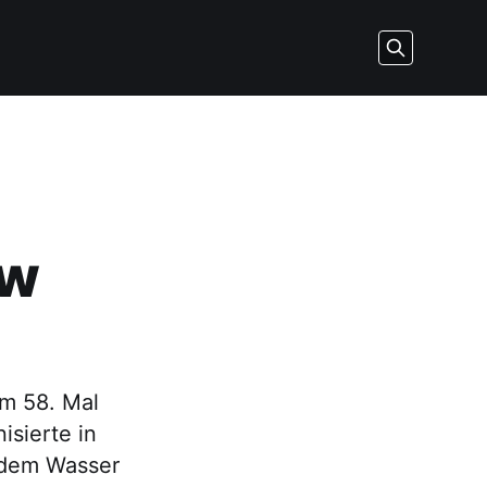
ow
um 58. Mal
isierte in
f dem Wasser