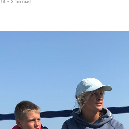
019
•
2 min read