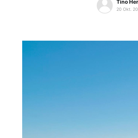
Tino He
20 Okt. 2