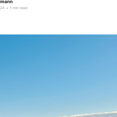
rmann
024
•
1 min read