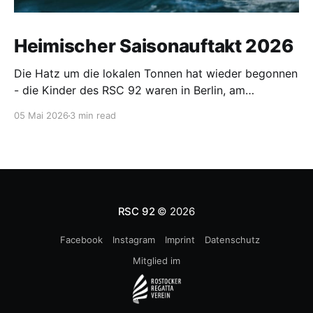
Heimischer Saisonauftakt 2026
Die Hatz um die lokalen Tonnen hat wieder begonnen
- die Kinder des RSC 92 waren in Berlin, am
Wittensee, in Ribnitz, Hohen Viecheln, auf der
05 Mai 2026
3 min read
Warnow und in Warnemünde unterwegs.
RSC 92
© 2026
Facebook
Instagram
Imprint
Datenschutz
Mitglied im