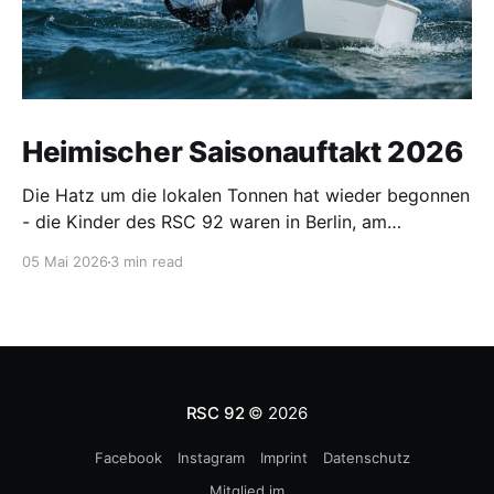
Heimischer Saisonauftakt 2026
Die Hatz um die lokalen Tonnen hat wieder begonnen
- die Kinder des RSC 92 waren in Berlin, am
Wittensee, in Ribnitz, Hohen Viecheln, auf der
05 Mai 2026
3 min read
Warnow und in Warnemünde unterwegs.
RSC 92
© 2026
Facebook
Instagram
Imprint
Datenschutz
Mitglied im