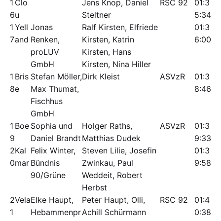
1
Clo
Jens Knop, Daniel
RSC 92
01:3
6
u
Steltner
5:34
1
Yell
Jonas
Ralf Kirsten, Elfriede
01:3
7
and
Renken,
Kirsten, Katrin
6:00
proLUV
Kirsten, Hans
GmbH
Kirsten, Nina Hiller
1
Bris
Stefan Möller,
Dirk Kleist
ASVzR
01:3
8
e
Max Thumat,
8:46
Fischhus
GmbH
1
Boe
Sophia und
Holger Raths,
ASVzR
01:3
9
Daniel Brandt
Matthias Dudek
9:33
2
Kal
Felix Winter,
Steven Lilie, Josefin
01:3
0
mar
Bündnis
Zwinkau, Paul
9:58
90/Grüne
Weddeit, Robert
Herbst
2
Vela
Elke Haupt,
Peter Haupt, Olli,
RSC 92
01:4
1
Hebammenpr
Achill Schürmann
0:38