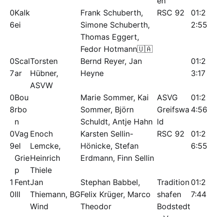
en
0
Kalk
Frank Schuberth,
RSC 92
01:2
6
ei
Simone Schuberth,
2:55
Thomas Eggert,
Fedor Hotmann🇺🇦
0
Scal
Torsten
Bernd Reyer, Jan
01:2
7
ar
Hübner,
Heyne
3:17
ASVW
0
Bou
Marie Sommer, Kai
ASVG
01:2
8
rbo
Sommer, Björn
Greifswa
4:56
n
Schuldt, Antje Hahn
ld
0
Vag
Enoch
Karsten Sellin-
RSC 92
01:2
9
el
Lemcke,
Hönicke, Stefan
6:55
Grie
Heinrich
Erdmann, Finn Sellin
p
Thiele
1
Fent
Jan
Stephan Babbel,
Tradition
01:2
0
III
Thiemann, BG
Felix Krüger, Marco
shafen
7:44
Wind
Theodor
Bodstedt