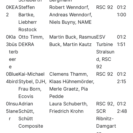
0
KEA
Steffen
Robert Wenndorf,
RSC 92
01:2
2
Bartke,
Andreas Wenndorf,
1:00
Liebherr
Niels Buyny, NAME
Rostock
0
Kla
Otto Timm,
Martin Buck, Rasmus
ESV
01:2
3
büs
DEKRA
Buck, Martin Kautz
Turbine
1:51
terb
Stralsun
eer
d, RSC
e
92
0
Blue
Kai-Michael
Clemens Thamm,
RSC 92
01:2
4
bird
Stybel, DJH,
Klaas Hühnemörder,
2:15
Frau Born,
Merle Graetz, Pia
Ecovis
Pedde
0
Insu
Adrian
Laura Schuberth,
RSC 92,
01:2
5
lane
Schütt,
Friedrich Krohn
SCR
2:48
r
Schütt
Ribnitz-
Composite
Damgart