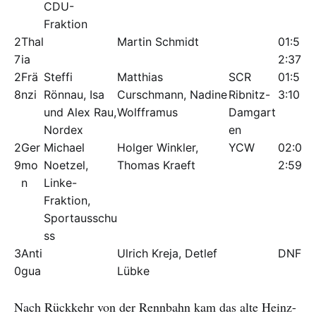
CDU-
Fraktion
2
Thal
Martin Schmidt
01:5
7
ia
2:37
2
Frä
Steffi
Matthias
SCR
01:5
8
nzi
Rönnau, Isa
Curschmann, Nadine
Ribnitz-
3:10
und Alex Rau,
Wolfframus
Damgart
Nordex
en
2
Ger
Michael
Holger Winkler,
YCW
02:0
9
mo
Noetzel,
Thomas Kraeft
2:59
n
Linke-
Fraktion,
Sportausschu
ss
3
Anti
Ulrich Kreja, Detlef
DNF
0
gua
Lübke
Nach Rückkehr von der Rennbahn kam das alte Heinz-