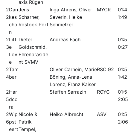
axis Rügen
2
Dan
Jens
Inga Ahrens, Oliver
MYCR
01:4
2
kes
Scharner,
Severin, Heike
1:49
chö
Rostock Port
Schmelzer
n
2
Littl
Dieter
Andreas Fach
01:5
3
e
Goldschmid,
0:27
Lov
Ehrenpräside
e
nt SVMV
2
Tam
Oliver Carnein, Marie
RSC 92
01:5
4
bari
Böning, Anna-Lena
1:42
Lorenz, Franz Kaiser
2
Har
Steffen Sarrazin
ROYC
01:5
5
dco
2:05
ra
2
Wip
Nicole &
Heiko Albrecht
ASV
01:5
6
pst
Patrik
2:06
eert
Tempel,