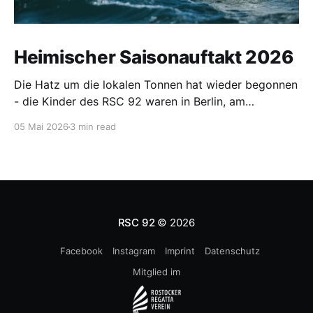
Heimischer Saisonauftakt 2026
Die Hatz um die lokalen Tonnen hat wieder begonnen
- die Kinder des RSC 92 waren in Berlin, am
Wittensee, in Ribnitz, Hohen Viecheln, auf der
05 Mai 2026
3 min read
Warnow und in Warnemünde unterwegs.
RSC 92
© 2026
Facebook
Instagram
Imprint
Datenschutz
Mitglied im