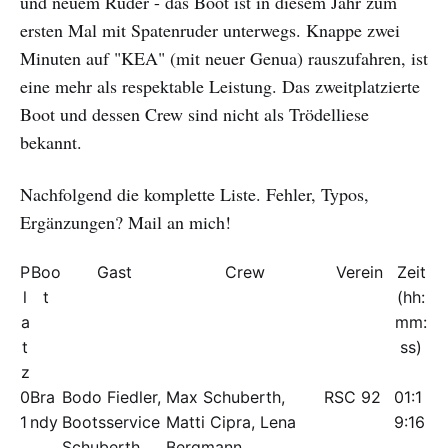
und neuem Ruder - das Boot ist in diesem Jahr zum
ersten Mal mit Spatenruder unterwegs. Knappe zwei
Minuten auf "KEA" (mit neuer Genua) rauszufahren, ist
eine mehr als respektable Leistung. Das zweitplatzierte
Boot und dessen Crew sind nicht als Trödelliese
bekannt.
Nachfolgend die komplette Liste. Fehler, Typos,
Ergänzungen? Mail an mich!
P
Boo
Gast
Crew
Verein
Zeit
l
t
(hh:
a
mm:
t
ss)
z
0
Bra
Bodo Fiedler,
Max Schuberth,
RSC 92
01:1
1
ndy
Bootsservice
Matti Cipra, Lena
9:16
Schuberth
Bergmann