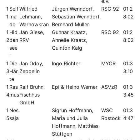
e.V.
1
Self
Wilfried
Jürgen Wenndorf,
RSC 92
01:2
1
ma
Lehmann,
Sebastian Wenndorf,
8:02
de
Warnowkran
Bernhard Müller
1
Hid
Jan Giese,
Gunnar Kraatz,
RSC 92
01:2
2
den
RRV
Annelie Kraatz,
8:02
see
Quinton Kalg
I
1
Die
Jan Odoy,
Ingo Richter
MYCR
01:3
3
Här
Zeppelin
3:10
te
1
Ras
Ralf Bruhn,
Epi & Heino Werner
ASVzR
01:3
4
mus
Fischhus
3:45
GmbH
1
Nes
Sigrun Hoffmann,
WSC
01:3
5
saja
Maria und Julia
Rostock
4:47
Hoffmann, Matthias
Stüttgen